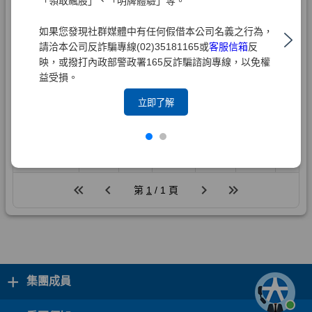
「領取飆股」、「明牌體驗」等。
如果您發現社群媒體中有任何假借本公司名義之行為，
請洽本公司反詐騙專線(02)35181165或
客服信箱
反
映，或撥打內政部警政署165反詐騙諮詢專線，以免權
益受損。
立即了解
+
集團成員