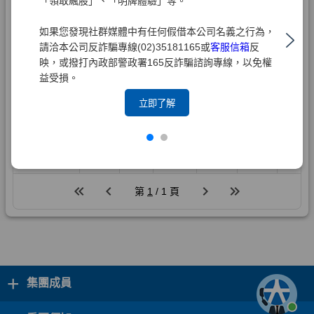
「領取飆股」、「明牌體驗」等。
如果您發現社群媒體中有任何假借本公司名義之行為，
請洽本公司反詐騙專線(02)35181165或
客服信箱
反
映，或撥打內政部警政署165反詐騙諮詢專線，以免權
益受損。
立即了解
+
集團成員