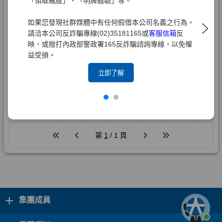
「領取飆股」、「明牌體驗」等。
如果您發現社群媒體中有任何假借本公司名義之行為，
請洽本公司反詐騙專線(02)35181165或
客服信箱
反
映，或撥打內政部警政署165反詐騙諮詢專線，以免權
益受損。
立即了解
+
集團成員