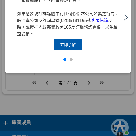
「領取飆股」、「明牌體驗」等。
如果您發現社群媒體中有任何假借本公司名義之行為，
請洽本公司反詐騙專線(02)35181165或
客服信箱
反
映，或撥打內政部警政署165反詐騙諮詢專線，以免權
益受損。
立即了解
+
集團成員