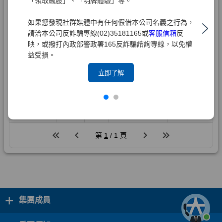
「領取飆股」、「明牌體驗」等。
如果您發現社群媒體中有任何假借本公司名義之行為，
請洽本公司反詐騙專線(02)35181165或
客服信箱
反
映，或撥打內政部警政署165反詐騙諮詢專線，以免權
益受損。
立即了解
+
集團成員