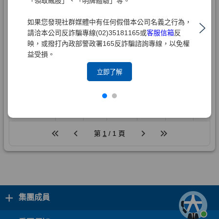
「領取飆股」、「明牌體驗」等。
如果您發現社群媒體中有任何假借本公司名義之行為，
請洽本公司反詐騙專線(02)35181165或
客服信箱
反
映，或撥打內政部警政署165反詐騙諮詢專線，以免權
益受損。
立即了解
+
集團成員