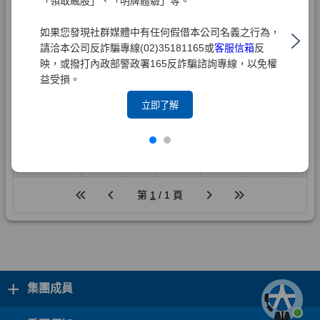
「領取飆股」、「明牌體驗」等。
如果您發現社群媒體中有任何假借本公司名義之行為，
請洽本公司反詐騙專線(02)35181165或
客服信箱
反
映，或撥打內政部警政署165反詐騙諮詢專線，以免權
益受損。
立即了解
+
集團成員