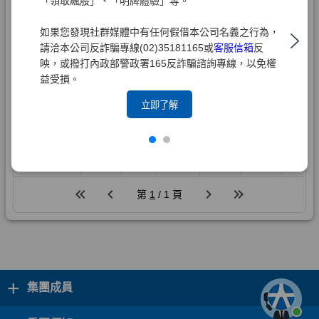
「領取飆股」、「明牌體驗」等。
如果您發現社群媒體中有任何假借本公司名義之行為，
請洽本公司反詐騙專線(02)35181165或
客服信箱
反
映，或撥打內政部警政署165反詐騙諮詢專線，以免權
益受損。
立即了解
+
集團成員