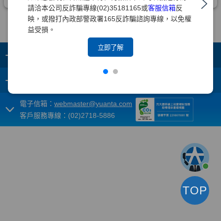
請洽本公司反詐騙專線(02)35181165或
客服信箱
反
映，或撥打內政部警政署165反詐騙諮詢專線，以免權
益受損。
立即了解
+
集團成員
+
重要須知
電子信箱：
webmaster@yuanta.com
客戶服務專線：(02)2718-5886
TOP