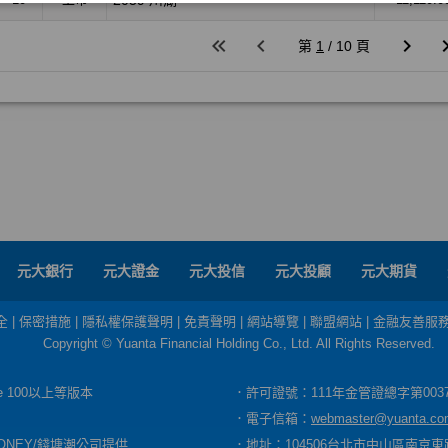
元大銀行
元大證金
元大投信
元大投顧
元大期貨
全
|
保密措施
|
隱私權保護聲明
|
免責聲明
|
網站導覽
|
聯盟網站
|
金融友善服
Copyright © Yuanta Financial Holding Co., Ltd. All Rights Reserved.
dge 100以上等版本
．許可證號：111年金管證總字第003
．電子信箱：
webmaster@yuanta.co
ONEY/錢塘潮公司提供
．地址：104506台北市中山區南京東路