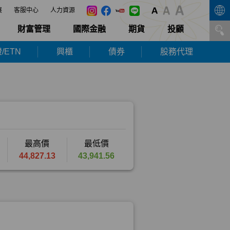
展
客服中心
人力資源
財富管理
國際金融
期貨
投顧
/ETN
興櫃
債券
股務代理