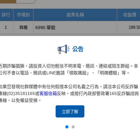
公告
近期詐騙猖獗，請投資人切勿輕信不明來電、簡訊、連結或陌生群組。本
公司不會以電話、簡訊或LINE邀請「領取飆股」、「明牌體驗」等。
如果您發現社群媒體中有任何假借本公司名義之行為，請洽本公司反詐騙
專線(02)35181165或
客服信箱
反映，或撥打內政部警政署165反詐騙諮詢
專線，以免權益受損。
立即了解