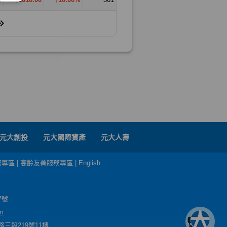
元大創投
元大國際資產
元大人壽
務專區
|
高齡友善服務專區
|
English
7號
m
三段219號11樓