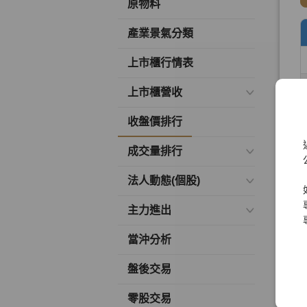
原物料
產業景氣分類
上市櫃行情表
上市櫃營收
收盤價排行
成交量排行
法人動態(個股)
主力進出
當沖分析
盤後交易
零股交易