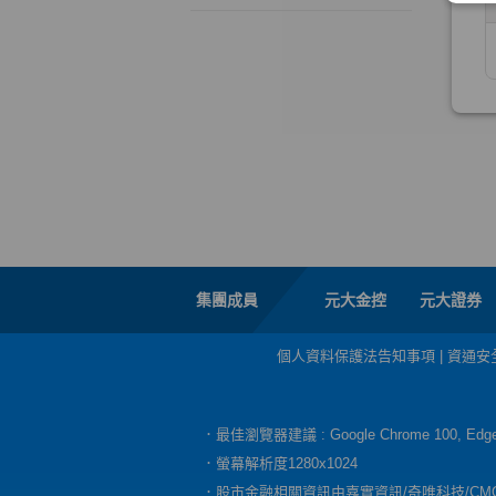
集團成員
元大金控
元大證券
個人資料保護法告知事項
|
資通安
．最佳瀏覽器建議 : Google Chrome 100, E
．螢幕解析度1280x1024
．股市金融相關資訊由嘉實資訊/奇唯科技/CM