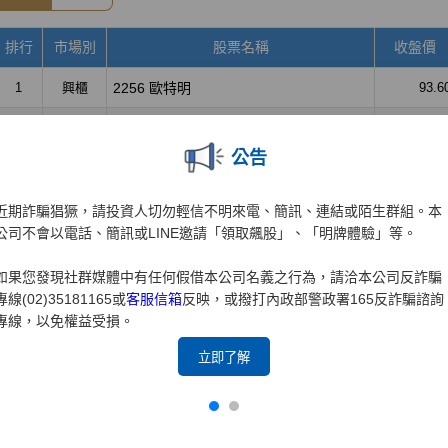
公告
近期詐騙猖獗，請投資人切勿輕信不明來電、簡訊、連結或陌生群組。本
公司不會以電話、簡訊或LINE邀請「領取飆股」、「明牌體驗」等。
如果您發現社群媒體中有任何假借本公司名義之行為，請洽本公司反詐騙
專線(02)35181165或
客服信箱
反映，或撥打內政部警政署165反詐騙諮詢
專線，以免權益受損。
立即了解