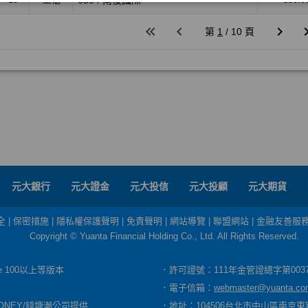
元大銀行
元大證金
元大投信
元大投顧
元大期貨
全
|
保密措施
|
隱私權保護聲明
|
免責聲明
|
網站導覽
|
聯盟網站
|
金融友善服
Copyright © Yuanta Financial Holding Co., Ltd. All Rights Reserved.
dge 100以上等版本
．許可證號：111年金管證總字第003
．電子信箱：
webmaster@yuanta.co
ONEY/錢塘潮公司提供
．地址：104506台北市中山區南京東路