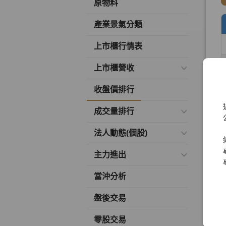
原物料
產業景氣分類
上市櫃行情表
上市櫃營收
收盤價排行
成交量排行
法人動態(個股)
主力進出
當沖分析
盤後交易
零股交易