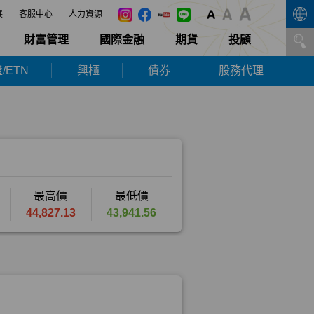
展
客服中心
人力資源
財富管理
國際金融
期貨
投顧
/ETN
興櫃
債券
股務代理