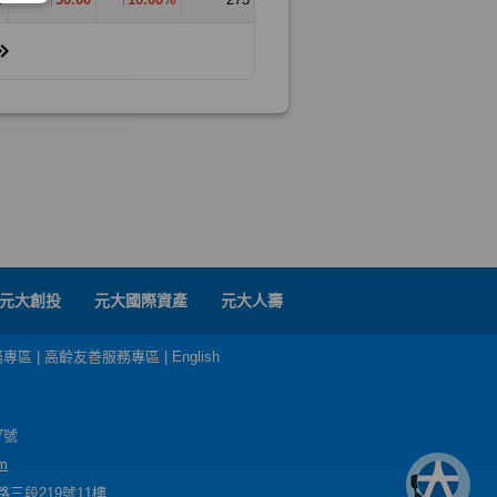
元大創投
元大國際資產
元大人壽
務專區
|
高齡友善服務專區
|
English
7號
m
三段219號11樓