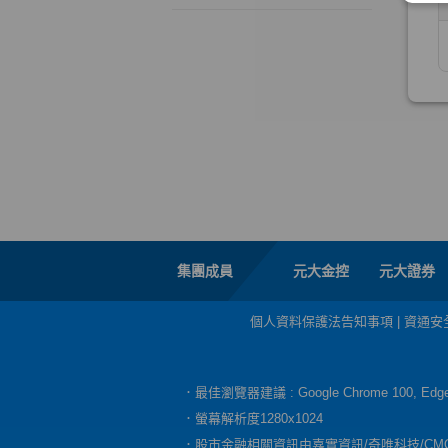
集團成員
元大金控
元大證券
個人資料保護法告知事項
|
資通安
．最佳瀏覽器建議 : Google Chrome 100, E
．螢幕解析度1280x1024
．股市金融相關資訊由嘉實資訊/奇唯科技/CM