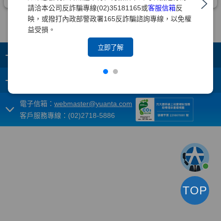
請洽本公司反詐騙專線(02)35181165或
客服信箱
反
映，或撥打內政部警政署165反詐騙諮詢專線，以免權
益受損。
立即了解
+
集團成員
+
重要須知
電子信箱：
webmaster@yuanta.com
客戶服務專線：(02)2718-5886
TOP