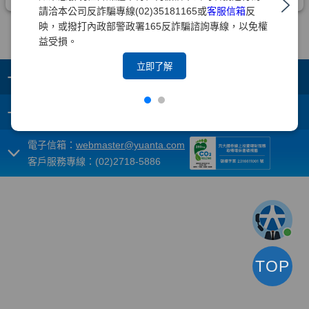
請洽本公司反詐騙專線(02)35181165或
客服信箱
反
映，或撥打內政部警政署165反詐騙諮詢專線，以免權
益受損。
立即了解
+
集團成員
+
重要須知
電子信箱：
webmaster@yuanta.com
客戶服務專線：(02)2718-5886
TOP