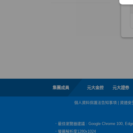
集團成員
元大金控
元大證券
個人資料保護法告知事項
|
資通安
．最佳瀏覽器建議 : Google Chrome 100, E
．螢幕解析度1280x1024