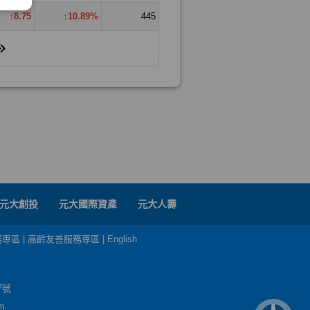
元大創投
元大國際資產
元大人壽
務專區
|
高齡友善服務專區
|
English
7號
m