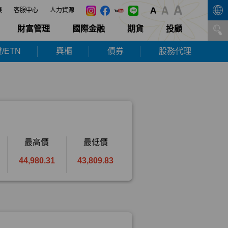
展
客服中心
人力資源
財富管理
國際金融
期貨
投顧
/ETN
興櫃
債券
股務代理