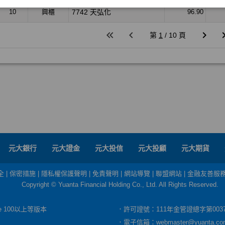
元大銀行
元大證金
元大投信
元大投顧
元大期貨
全
|
保密措施
|
隱私權保護聲明
|
免責聲明
|
網站導覽
|
聯盟網站
|
金融友善服
Copyright © Yuanta Financial Holding Co., Ltd. All Rights Reserved.
dge 100以上等版本
．許可證號：111年金管證總字第003
．電子信箱：
webmaster@yuanta.co