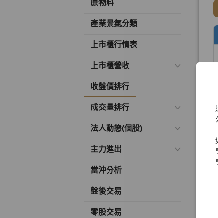
原物料
產業景氣分類
上市櫃行情表
上市櫃營收
收盤價排行
成交量排行
法人動態(個股)
主力進出
當沖分析
盤後交易
零股交易