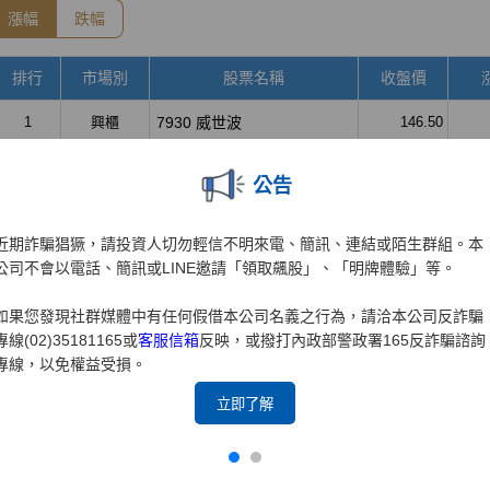
公告
近期詐騙猖獗，請投資人切勿輕信不明來電、簡訊、連結或陌生群組。本
公司不會以電話、簡訊或LINE邀請「領取飆股」、「明牌體驗」等。
如果您發現社群媒體中有任何假借本公司名義之行為，請洽本公司反詐騙
專線(02)35181165或
客服信箱
反映，或撥打內政部警政署165反詐騙諮詢
專線，以免權益受損。
立即了解