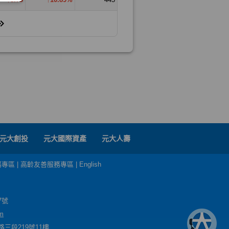
元大創投
元大國際資產
元大人壽
務專區
|
高齡友善服務專區
|
English
7號
m
三段219號11樓