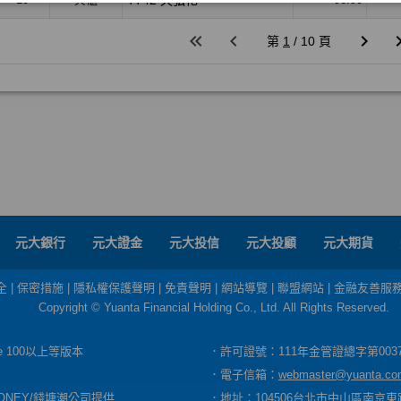
元大銀行
元大證金
元大投信
元大投顧
元大期貨
全
|
保密措施
|
隱私權保護聲明
|
免責聲明
|
網站導覽
|
聯盟網站
|
金融友善服
Copyright © Yuanta Financial Holding Co., Ltd. All Rights Reserved.
dge 100以上等版本
．許可證號：111年金管證總字第003
．電子信箱：
webmaster@yuanta.co
ONEY/錢塘潮公司提供
．地址：104506台北市中山區南京東路