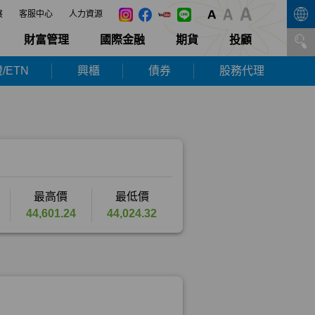
展
客服中心
人力資源
財富管理
國際金融
期貨
投顧
/ETN
興櫃
債券
股務代理