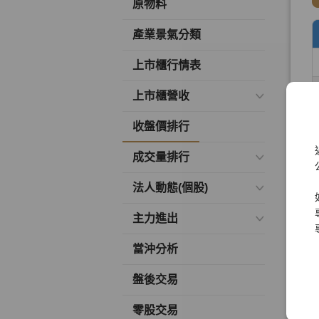
原物料
產業景氣分類
上市櫃行情表
上市櫃營收
收盤價排行
成交量排行
法人動態(個股)
主力進出
當沖分析
盤後交易
零股交易