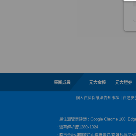
集團成員
元大金控
元大證券
個人資料保護法告知事項
|
資通安
．最佳瀏覽器建議 : Google Chrome 100, E
．螢幕解析度1280x1024
．股市金融相關資訊由嘉實資訊/奇唯科技/CM