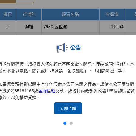
公告
近期詐騙猖獗，請投資人切勿輕信不明來電、簡訊、連結或陌生群組。本
公司不會以電話、簡訊或LINE邀請「領取飆股」、「明牌體驗」等。
如果您發現社群媒體中有任何假借本公司名義之行為，請洽本公司反詐騙
專線(02)35181165或
客服信箱
反映，或撥打內政部警政署165反詐騙諮詢
專線，以免權益受損。
立即了解