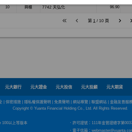
元大銀行
元大證金
元大投信
元大投顧
元大期貨
全
|
保密措施
|
隱私權保護聲明
|
免責聲明
|
網站導覽
|
聯盟網站
|
金融友善服
Copyright © Yuanta Financial Holding Co., Ltd. All Rights Reserved.
dge 100以上等版本
．許可證號：111年金管證總字第003
．電子信箱：
webmaster@yuanta.co