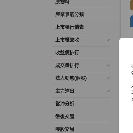
原物料
產業景氣分類
上市櫃行情表
上市櫃營收
收盤價排行
成交量排行
法人動態(個股)
主力進出
當沖分析
盤後交易
零股交易