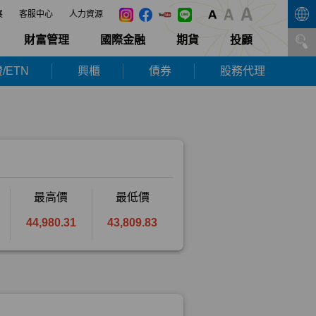
展
客服中心
人力資源
財富管理
國際金融
期貨
投顧
/ETN
興櫃
債券
股務代理