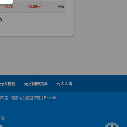
元大創投
元大國際資產
元大人壽
務專區
|
高齡友善服務專區
|
English
7號
m