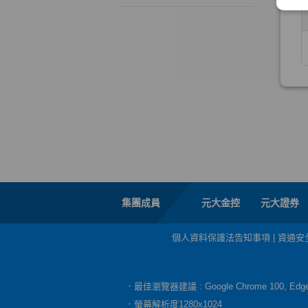
集團成員
元大金控
元大證券
個人資料保護法告知事項
|
資通安
．最佳瀏覽器建議 : Google Chrome 100, E
．螢幕解析度1280x1024