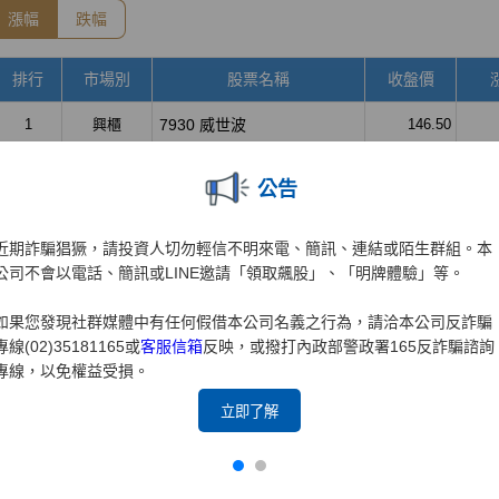
公告
近期詐騙猖獗，請投資人切勿輕信不明來電、簡訊、連結或陌生群組。本
公司不會以電話、簡訊或LINE邀請「領取飆股」、「明牌體驗」等。
如果您發現社群媒體中有任何假借本公司名義之行為，請洽本公司反詐騙
專線(02)35181165或
客服信箱
反映，或撥打內政部警政署165反詐騙諮詢
專線，以免權益受損。
立即了解