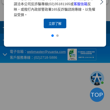
請洽本公司反詐騙專線(02)35181165或
客服信箱
反
映，或撥打內政部警政署165反詐騙諮詢專線，以免權
益受損。
立即了解
+
集團成員
+
重要須知
電子信箱：
webmaster@yuanta.com
客戶服務專線：(02)2718-5886
TOP