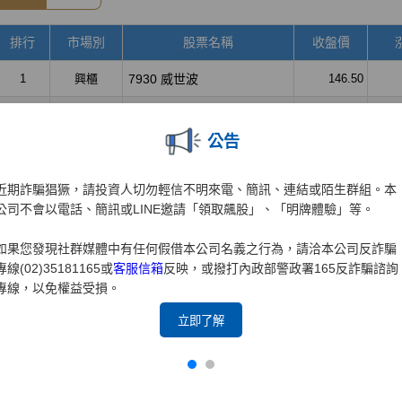
公告
近期詐騙猖獗，請投資人切勿輕信不明來電、簡訊、連結或陌生群組。本
公司不會以電話、簡訊或LINE邀請「領取飆股」、「明牌體驗」等。
如果您發現社群媒體中有任何假借本公司名義之行為，請洽本公司反詐騙
專線(02)35181165或
客服信箱
反映，或撥打內政部警政署165反詐騙諮詢
專線，以免權益受損。
立即了解