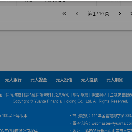
元大銀行
元大證金
元大投信
元大投顧
元大期貨
全
|
保密措施
|
隱私權保護聲明
|
免責聲明
|
網站導覽
|
聯盟網站
|
金融友善服
Copyright © Yuanta Financial Holding Co., Ltd. All Rights Reserved.
dge 100以上等版本
．許可證號：111年金管證總字第003
．電子信箱：
webmaster@yuanta.co
ONEY/錢塘潮公司提供
．地址：104506台北市中山區南京東路