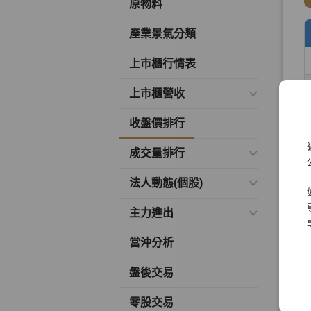
原物料
產業景氣分類
上市櫃行情表
上市櫃營收
收盤價排行
成交量排行
法人動態(個股)
主力進出
當沖分析
盤後交易
零股交易