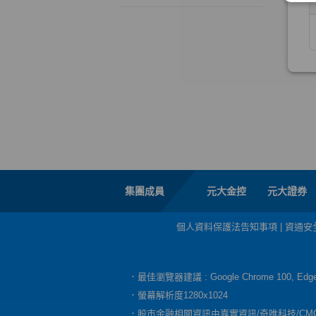
集團成員
元大金控
元大證券
個人資料保護法告知事項
|
資通安
．最佳瀏覽器建議 : Google Chrome 100, E
．螢幕解析度1280x1024
．股市金融相關資訊由嘉實資訊/奇唯科技/CM