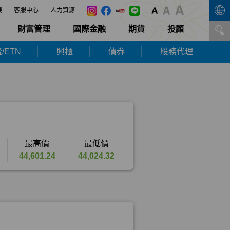
展
客服中心
人力資源
財富管理
國際金融
期貨
投顧
/ETN
興櫃
債券
股務代理