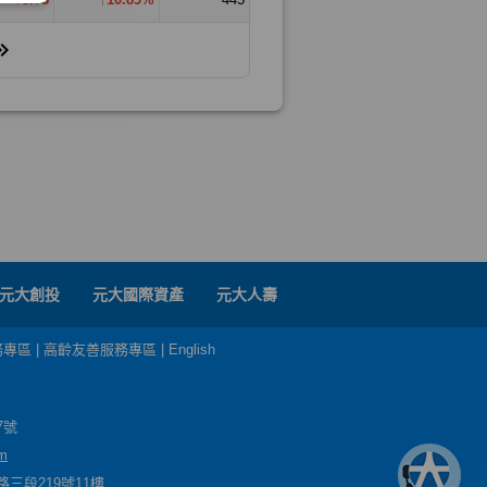
元大創投
元大國際資產
元大人壽
務專區
|
高齡友善服務專區
|
English
7號
m
三段219號11樓