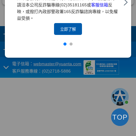
請洽本公司反詐騙專線(02)35181165或
客服信箱
反
映，或撥打內政部警政署165反詐騙諮詢專線，以免權
益受損。
立即了解
+
集團成員
+
重要須知
電子信箱：
webmaster@yuanta.com
客戶服務專線：(02)2718-5886
TOP