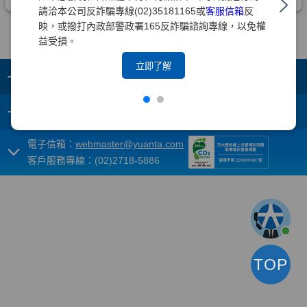
請洽本公司反詐騙專線(02)35181165或
客服信箱
反
映，或撥打內政部警政署165反詐騙諮詢專線，以免權
益受損。
立即了解
+
集團成員
+
重要須知
電子信箱：
webmaster@yuanta.com
客戶服務專線：(02)2718-5886
TOP