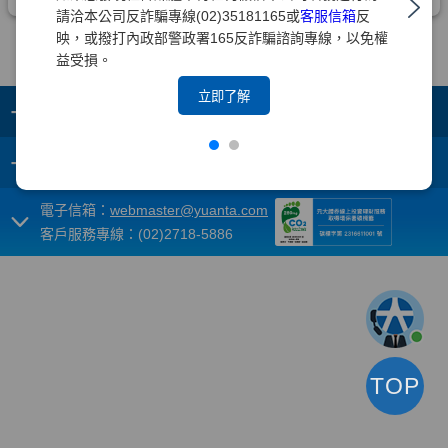
請洽本公司反詐騙專線(02)35181165或
客服信箱
反
映，或撥打內政部警政署165反詐騙諮詢專線，以免權
益受損。
立即了解
+
集團成員
+
重要須知
電子信箱：
webmaster@yuanta.com
客戶服務專線：(02)2718-5886
TOP