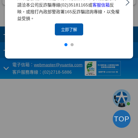
請洽本公司反詐騙專線(02)35181165或
客服信箱
反
映，或撥打內政部警政署165反詐騙諮詢專線，以免權
益受損。
立即了解
+
集團成員
+
重要須知
電子信箱：
webmaster@yuanta.com
客戶服務專線：(02)2718-5886
TOP