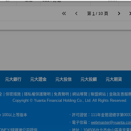
元大銀行
元大證金
元大投信
元大投顧
元大期貨
全
|
保密措施
|
隱私權保護聲明
|
免責聲明
|
網站導覽
|
聯盟網站
|
金融友善服
Copyright © Yuanta Financial Holding Co., Ltd. All Rights Reserved.
dge 100以上等版本
．許可證號：111年金管證總字第003
．電子信箱：
webmaster@yuanta.co
ONEY/錢塘潮公司提供
．地址：104506台北市中山區南京東路