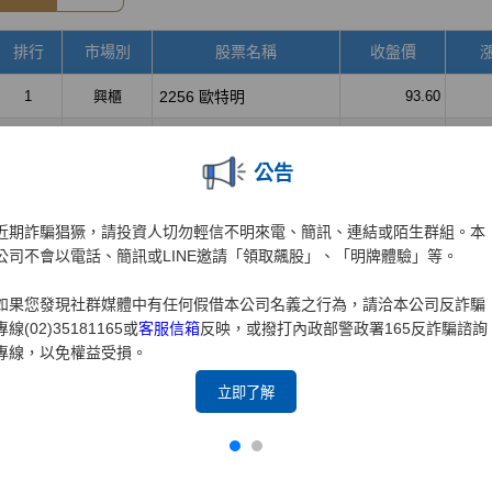
公告
近期詐騙猖獗，請投資人切勿輕信不明來電、簡訊、連結或陌生群組。本
公司不會以電話、簡訊或LINE邀請「領取飆股」、「明牌體驗」等。
如果您發現社群媒體中有任何假借本公司名義之行為，請洽本公司反詐騙
專線(02)35181165或
客服信箱
反映，或撥打內政部警政署165反詐騙諮詢
專線，以免權益受損。
立即了解