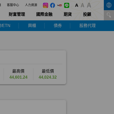
展
客服中心
人力資源
財富管理
國際金融
期貨
投顧
/ETN
興櫃
債券
股務代理