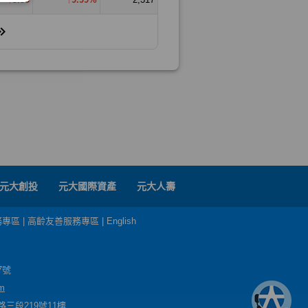
元大創投
元大國際資產
元大人壽
務專區
|
高齡友善服務專區
|
English
7號
m
三段219號11樓