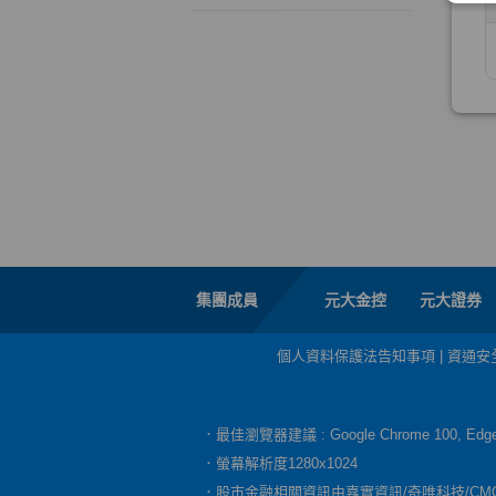
集團成員
元大金控
元大證券
個人資料保護法告知事項
|
資通安
．最佳瀏覽器建議 : Google Chrome 100, E
．螢幕解析度1280x1024
．股市金融相關資訊由嘉實資訊/奇唯科技/CM