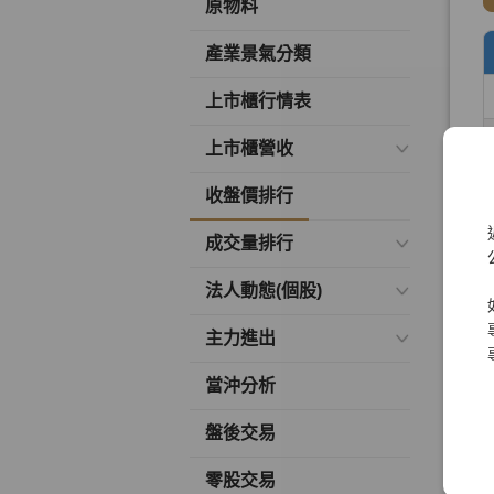
原物料
產業景氣分類
上市櫃行情表
上市櫃營收
收盤價排行
成交量排行
法人動態(個股)
主力進出
當沖分析
盤後交易
零股交易