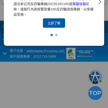
請洽本公司反詐騙專線(02)35181165或
客服信箱
反
映，或撥打內政部警政署165反詐騙諮詢專線，以免權
益受損。
立即了解
+
集團成員
+
重要須知
電子信箱：
webmaster@yuanta.com
客戶服務專線：(02)2718-5886
TOP