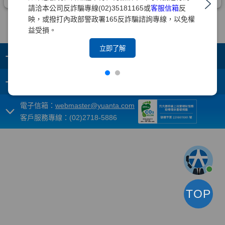
請洽本公司反詐騙專線(02)35181165或
客服信箱
反
映，或撥打內政部警政署165反詐騙諮詢專線，以免權
益受損。
立即了解
+
集團成員
+
重要須知
電子信箱：
webmaster@yuanta.com
客戶服務專線：(02)2718-5886
TOP