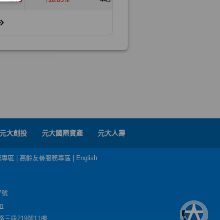
元大創投
元大國際資產
元大人壽
務專區
|
高齡友善服務專區
|
English
7號
m
三段219號11樓