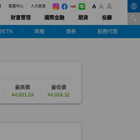
展
客服中心
人力資源
財富管理
國際金融
期貨
投顧
/ETN
興櫃
債券
股務代理