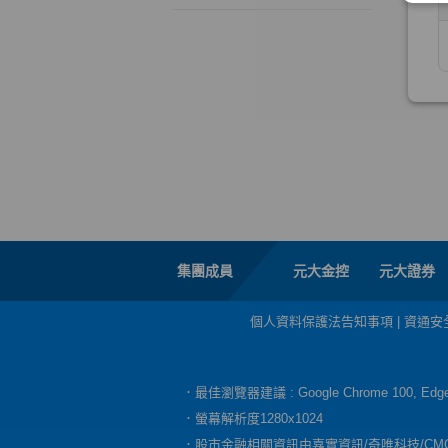
集團成員
元大金控
元大證券
個人資料保護法告知事項
|
資通安
．最佳瀏覽器建議 : Google Chrome 100, E
．螢幕解析度1280x1024
．股市金融相關資訊由嘉實資訊/奇唯科技/CM