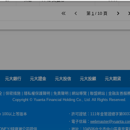
元大銀行
元大證金
元大投信
元大投顧
元大期貨
全
|
保密措施
|
隱私權保護聲明
|
免責聲明
|
網站導覽
|
聯盟網站
|
金融友善服
Copyright © Yuanta Financial Holding Co., Ltd. All Rights Reserved.
dge 100以上等版本
．許可證號：111年金管證總字第003
．電子信箱：
webmaster@yuanta.co
ONEY/錢塘潮公司提供
．地址：104506台北市中山區南京東路