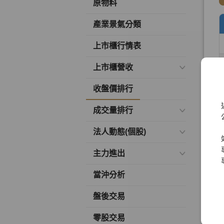
原物料
產業景氣分類
上市櫃行情表
上市櫃營收
收盤價排行
成交量排行
法人動態(個股)
主力進出
當沖分析
盤後交易
零股交易