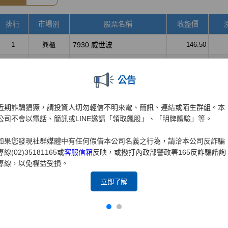
公告
近期詐騙猖獗，請投資人切勿輕信不明來電、簡訊、連結或陌生群組。本
公司不會以電話、簡訊或LINE邀請「領取飆股」、「明牌體驗」等。
如果您發現社群媒體中有任何假借本公司名義之行為，請洽本公司反詐騙
專線(02)35181165或
客服信箱
反映，或撥打內政部警政署165反詐騙諮詢
專線，以免權益受損。
立即了解