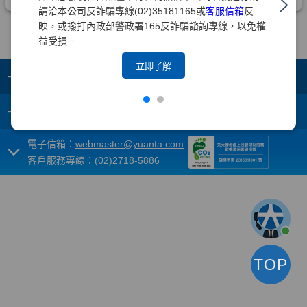
請洽本公司反詐騙專線(02)35181165或
客服信箱
反
映，或撥打內政部警政署165反詐騙諮詢專線，以免權
益受損。
立即了解
+
集團成員
+
重要須知
電子信箱：
webmaster@yuanta.com
客戶服務專線：(02)2718-5886
TOP