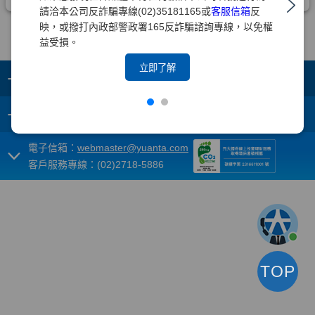
請洽本公司反詐騙專線(02)35181165或
客服信箱
反
映，或撥打內政部警政署165反詐騙諮詢專線，以免權
益受損。
立即了解
+
集團成員
+
重要須知
電子信箱：
webmaster@yuanta.com
客戶服務專線：(02)2718-5886
TOP