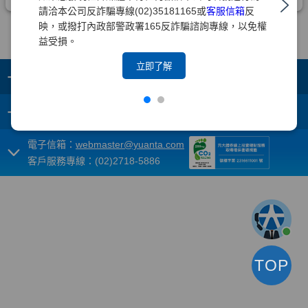
請洽本公司反詐騙專線(02)35181165或
客服信箱
反
映，或撥打內政部警政署165反詐騙諮詢專線，以免權
益受損。
立即了解
+
集團成員
+
重要須知
電子信箱：
webmaster@yuanta.com
客戶服務專線：(02)2718-5886
TOP