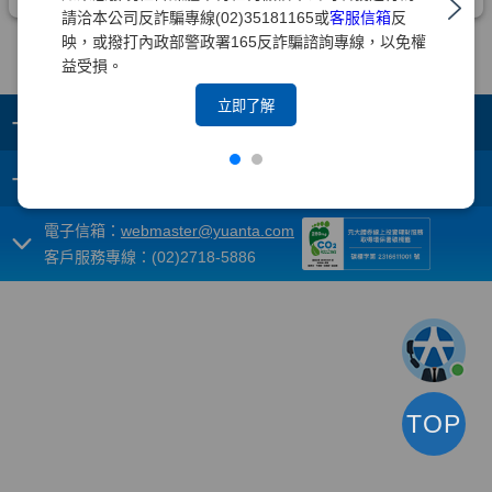
請洽本公司反詐騙專線(02)35181165或
客服信箱
反
映，或撥打內政部警政署165反詐騙諮詢專線，以免權
益受損。
立即了解
+
集團成員
+
重要須知
電子信箱：
webmaster@yuanta.com
客戶服務專線：(02)2718-5886
TOP