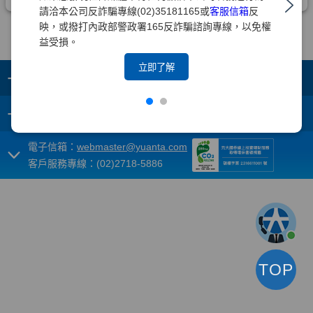
請洽本公司反詐騙專線(02)35181165或
客服信箱
反
映，或撥打內政部警政署165反詐騙諮詢專線，以免權
益受損。
立即了解
+
集團成員
+
重要須知
電子信箱：
webmaster@yuanta.com
客戶服務專線：(02)2718-5886
TOP