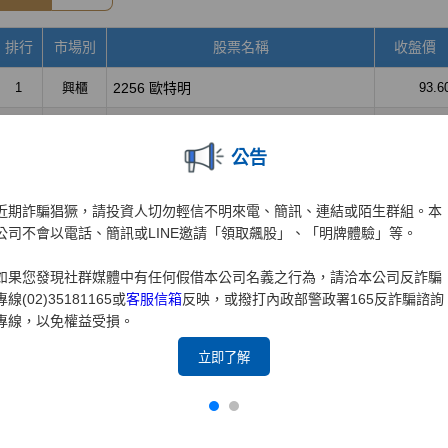
公告
近期詐騙猖獗，請投資人切勿輕信不明來電、簡訊、連結或陌生群組。本
公司不會以電話、簡訊或LINE邀請「領取飆股」、「明牌體驗」等。
如果您發現社群媒體中有任何假借本公司名義之行為，請洽本公司反詐騙
專線(02)35181165或
客服信箱
反映，或撥打內政部警政署165反詐騙諮詢
專線，以免權益受損。
立即了解