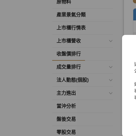
原物料
產業景氣分類
上市櫃行情表
上市櫃營收
收盤價排行
成交量排行
法人動態(個股)
主力進出
當沖分析
盤後交易
零股交易