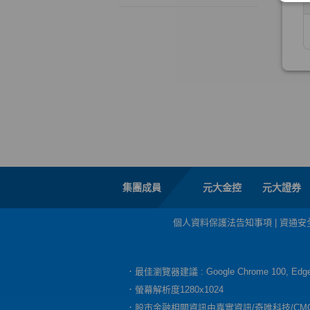
集團成員
元大金控
元大證券
個人資料保護法告知事項
|
資通安
．最佳瀏覽器建議 : Google Chrome 100, E
．螢幕解析度1280x1024
．股市金融相關資訊由嘉實資訊/奇唯科技/CM