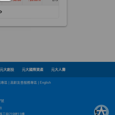
元大創投
元大國際資產
元大人壽
務專區
|
高齡友善服務專區
|
English
7號
m
三段219號11樓