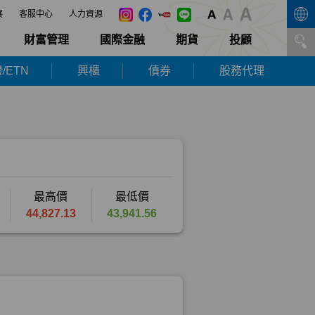
展
客服中心
人力資源
財富管理
國際金融
期貨
投顧
/ETN
興櫃
債券
股務代理