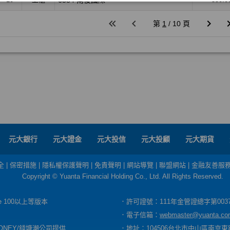
元大銀行
元大證金
元大投信
元大投顧
元大期貨
全
|
保密措施
|
隱私權保護聲明
|
免責聲明
|
網站導覽
|
聯盟網站
|
金融友善服
Copyright © Yuanta Financial Holding Co., Ltd. All Rights Reserved.
dge 100以上等版本
．許可證號：111年金管證總字第003
．電子信箱：
webmaster@yuanta.co
ONEY/錢塘潮公司提供
．地址：104506台北市中山區南京東路