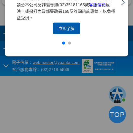
請洽本公司反詐騙專線(02)35181165或
客服信箱
反
映，或撥打內政部警政署165反詐騙諮詢專線，以免權
益受損。
立即了解
+
集團成員
+
重要須知
電子信箱：
webmaster@yuanta.com
客戶服務專線：(02)2718-5886
TOP