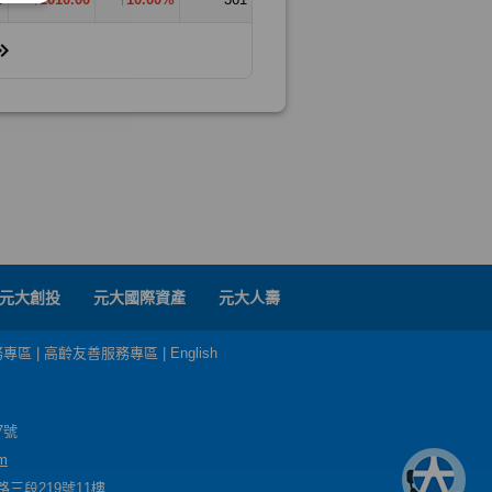
元大創投
元大國際資產
元大人壽
務專區
|
高齡友善服務專區
|
English
7號
m
三段219號11樓