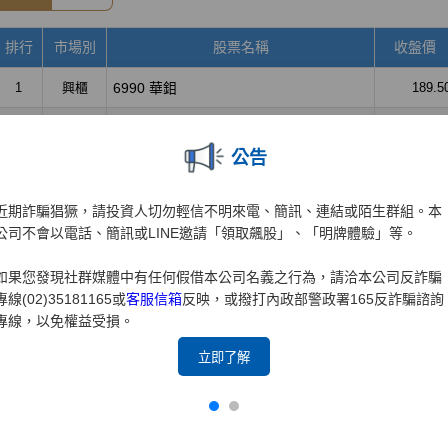
公告
近期詐騙猖獗，請投資人切勿輕信不明來電、簡訊、連結或陌生群組。本
公司不會以電話、簡訊或LINE邀請「領取飆股」、「明牌體驗」等。
如果您發現社群媒體中有任何假借本公司名義之行為，請洽本公司反詐騙
專線(02)35181165或
客服信箱
反映，或撥打內政部警政署165反詐騙諮詢
專線，以免權益受損。
立即了解