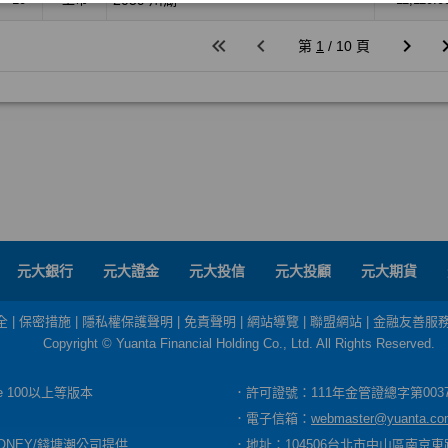
元大銀行
元大證金
元大投信
元大投顧
元大期貨
全
|
保密措施
|
隱私權保護聲明
|
免責聲明
|
網站導覽
|
聯盟網站
|
金融友善服
Copyright © Yuanta Financial Holding Co., Ltd. All Rights Reserved.
dge 100以上等版本
．許可證號：111年金管證總字第003
．電子信箱：
webmaster@yuanta.co
ONEY/錢塘潮公司提供
．地址：104506台北市中山區南京東路