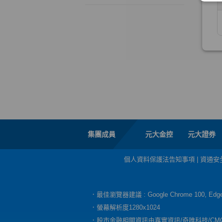
集團成員
元大金控
元大證券
個人資料保護法告知事項
|
資通安
．最佳瀏覽器建議 : Google Chrome 100, E
．螢幕解析度1280x1024
．股市金融相關資訊由嘉實資訊/奇唯科技/CM