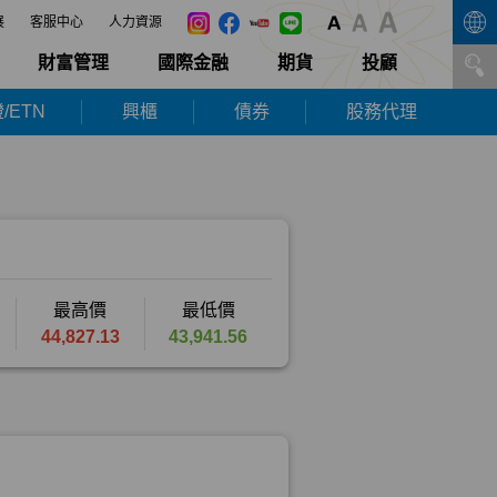
展
客服中心
人力資源
財富管理
國際金融
期貨
投顧
/ETN
興櫃
債券
股務代理