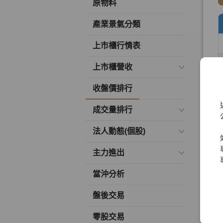
原物料
產業景氣分類
上市櫃行情表
上市櫃營收
收盤價排行
成交量排行
法人動態(個股)
主力進出
當沖分析
盤後交易
零股交易