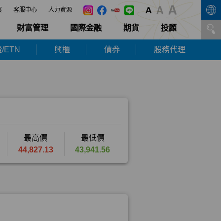
展
客服中心
人力資源
財富管理
國際金融
期貨
投顧
/ETN
興櫃
債券
股務代理