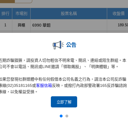
公告
近期詐騙猖獗，請投資人切勿輕信不明來電、簡訊、連結或陌生群組。本
公司不會以電話、簡訊或LINE邀請「領取飆股」、「明牌體驗」等。
如果您發現社群媒體中有任何假借本公司名義之行為，請洽本公司反詐騙
專線(02)35181165或
客服信箱
反映，或撥打內政部警政署165反詐騙諮詢
專線，以免權益受損。
立即了解