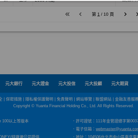
元大銀行
元大證金
元大投信
元大投顧
元大期貨
全
|
保密措施
|
隱私權保護聲明
|
免責聲明
|
網站導覽
|
聯盟網站
|
金融友善服
Copyright © Yuanta Financial Holding Co., Ltd. All Rights Reserved.
dge 100以上等版本
．許可證號：111年金管證總字第003
．電子信箱：
webmaster@yuanta.co
ONEY/錢塘潮公司提供
．地址：104506台北市中山區南京東路