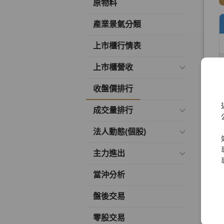
原物料
產業景氣分類
上市櫃行情表
上市櫃營收
收盤價排行
成交量排行
法人動態(個股)
主力進出
當沖分析
盤後交易
零股交易