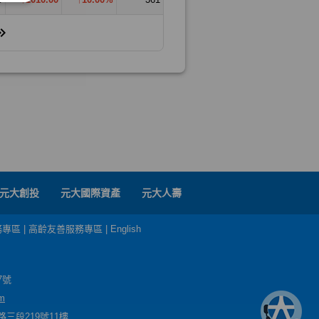
元大創投
元大國際資產
元大人壽
務專區
|
高齡友善服務專區
|
English
7號
m
三段219號11樓