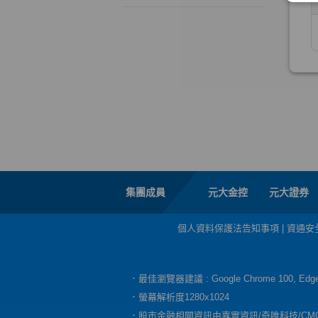
集團成員
元大金控
元大證券
個人資料保護法告知事項
|
資通安
．最佳瀏覽器建議 : Google Chrome 100, E
．螢幕解析度1280x1024
．股市金融相關資訊由嘉實資訊/奇唯科技/CM