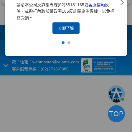
請洽本公司反詐騙專線(02)35181165或
客服信箱
反
映，或撥打內政部警政署165反詐騙諮詢專線，以免權
益受損。
立即了解
+
集團成員
+
重要須知
電子信箱：
webmaster@yuanta.com
客戶服務專線：(02)2718-5886
TOP