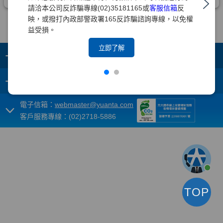
請洽本公司反詐騙專線(02)35181165或
客服信箱
反
映，或撥打內政部警政署165反詐騙諮詢專線，以免權
益受損。
立即了解
+
集團成員
+
重要須知
電子信箱：
webmaster@yuanta.com
客戶服務專線：(02)2718-5886
TOP