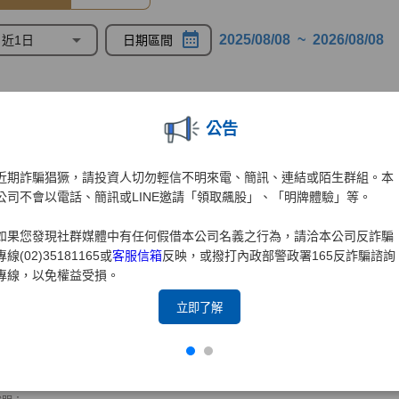
公告
近期詐騙猖獗，請投資人切勿輕信不明來電、簡訊、連結或陌生群組。本
公司不會以電話、簡訊或LINE邀請「領取飆股」、「明牌體驗」等。
如果您發現社群媒體中有任何假借本公司名義之行為，請洽本公司反詐騙
專線(02)35181165或
客服信箱
反映，或撥打內政部警政署165反詐騙諮詢
專線，以免權益受損。
立即了解