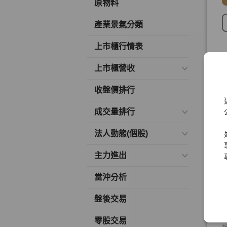
原物料
產業景氣分類
上市櫃行情表
上市櫃營收
收盤價排行
成交量排行
法人動態(個股)
主力進出
當沖分析
盤後交易
零股交易