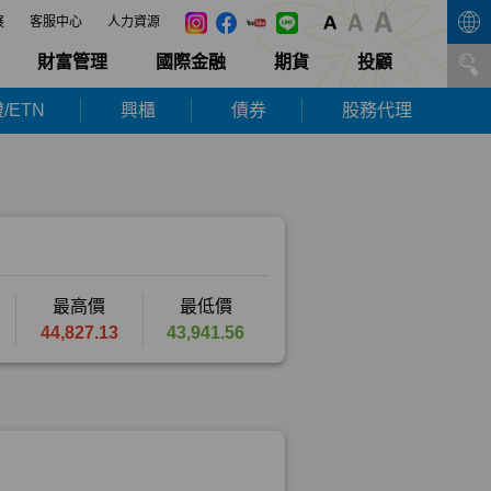
展
客服中心
人力資源
財富管理
國際金融
期貨
投顧
/ETN
興櫃
債券
股務代理