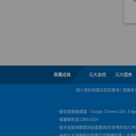
集團成員
元大金控
元大證券
個人資料保護法告知事項
|
資通安
．最佳瀏覽器建議 : Google Chrome 100, E
．螢幕解析度1280x1024
．股市金融相關資訊由嘉實資訊/奇唯科技/CM
．未經元大證券股份有限公司授權同意，不得