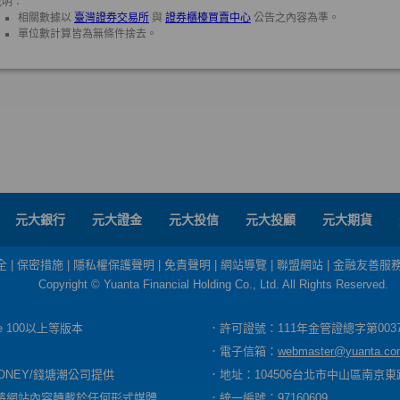
元大銀行
元大證金
元大投信
元大投顧
元大期貨
全
|
保密措施
|
隱私權保護聲明
|
免責聲明
|
網站導覽
|
聯盟網站
|
金融友善服
Copyright © Yuanta Financial Holding Co., Ltd. All Rights Reserved.
dge 100以上等版本
．許可證號：111年金管證總字第003
．電子信箱：
webmaster@yuanta.co
ONEY/錢塘潮公司提供
．地址：104506台北市中山區南京東路
將網站內容轉載於任何形式媒體
．統一編號：97160609