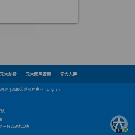
元大創投
元大國際資產
元大人壽
務專區
|
高齡友善服務專區
|
English
7號
m
三段219號11樓