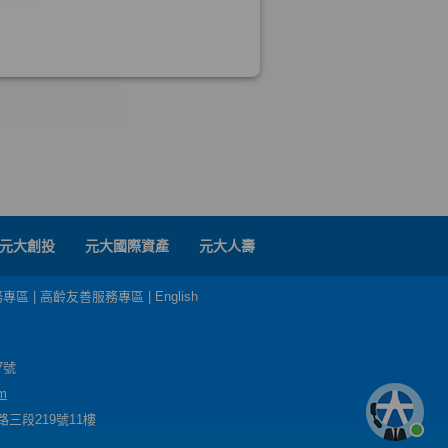
元大創投
元大國際資產
元大人壽
務專區
|
高齡友善服務專區
|
English
7號
m
三段219號11樓