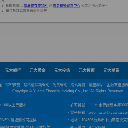
元大銀行
元大證金
元大投信
元大投顧
元大期貨
全
|
保密措施
|
隱私權保護聲明
|
免責聲明
|
網站導覽
|
聯盟網站
|
金融友善服
Copyright © Yuanta Financial Holding Co., Ltd. All Rights Reserved.
dge 100以上等版本
．許可證號：111年金管證總字第003
．電子信箱：
webmaster@yuanta.co
ONEY/錢塘潮公司提供
．地址：104506台北市中山區南京東路
將網站內容轉載於任何形式媒體
．統一編號：97160609