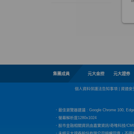
集團成員
元大金控
元大證券
個人資料保護法告知事項
|
資通安
．最佳瀏覽器建議 : Google Chrome 100, E
．螢幕解析度1280x1024
．股市金融相關資訊由嘉實資訊/奇唯科技/CM
．未經元大證券股份有限公司授權同意，不得