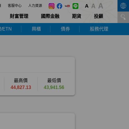
展
客服中心
人力資源
財富管理
國際金融
期貨
投顧
/ETN
興櫃
債券
股務代理