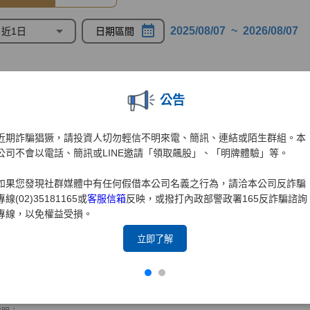
公告
近期詐騙猖獗，請投資人切勿輕信不明來電、簡訊、連結或陌生群組。本
公司不會以電話、簡訊或LINE邀請「領取飆股」、「明牌體驗」等。
如果您發現社群媒體中有任何假借本公司名義之行為，請洽本公司反詐騙
專線(02)35181165或
客服信箱
反映，或撥打內政部警政署165反詐騙諮詢
專線，以免權益受損。
立即了解