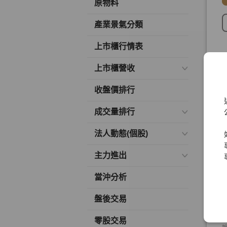
原物料
產業景氣分類
上市櫃行情表
上市櫃營收
收盤價排行
成交量排行
法人動態(個股)
主力進出
當沖分析
盤後交易
零股交易