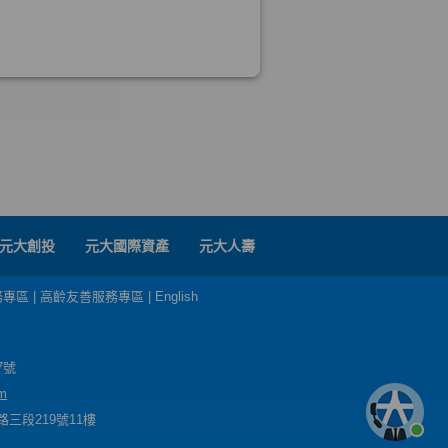
元大創投
元大國際資產
元大人壽
務專區
|
高齡友善服務專區
|
English
7號
m
三段219號11樓