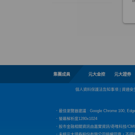
集團成員
元大金控
元大證券
個人資料保護法告知事項
|
資通安
．最佳瀏覽器建議 : Google Chrome 100, E
．螢幕解析度1280x1024
．股市金融相關資訊由嘉實資訊/奇唯科技/CM
．未經元大證券股份有限公司授權同意，不得