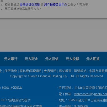
元大銀行
元大證金
元大投信
元大投顧
元大期貨
全
|
保密措施
|
隱私權保護聲明
|
免責聲明
|
網站導覽
|
聯盟網站
|
金融友善服
Copyright © Yuanta Financial Holding Co., Ltd. All Rights Reserved.
dge 100以上等版本
．許可證號：111年金管證總字第003
．電子信箱：
webmaster@yuanta.co
ONEY/錢塘潮公司提供
．地址：104506台北市中山區南京東路
將網站內容轉載於任何形式媒體
．統一編號：97160609