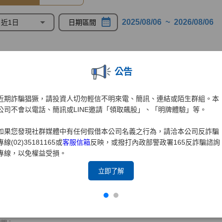
公告
近期詐騙猖獗，請投資人切勿輕信不明來電、簡訊、連結或陌生群組。本
公司不會以電話、簡訊或LINE邀請「領取飆股」、「明牌體驗」等。
如果您發現社群媒體中有任何假借本公司名義之行為，請洽本公司反詐騙
專線(02)35181165或
客服信箱
反映，或撥打內政部警政署165反詐騙諮詢
專線，以免權益受損。
立即了解