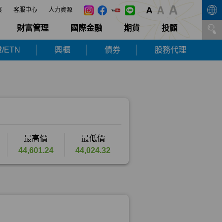
展
客服中心
人力資源
財富管理
國際金融
期貨
投顧
/ETN
興櫃
債券
股務代理