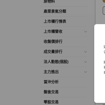
原物料
產業景氣分類
上市櫃行情表
上市櫃營收
收盤價排行
成交量排行
法人動態(個股)
主力進出
當沖分析
盤後交易
零股交易