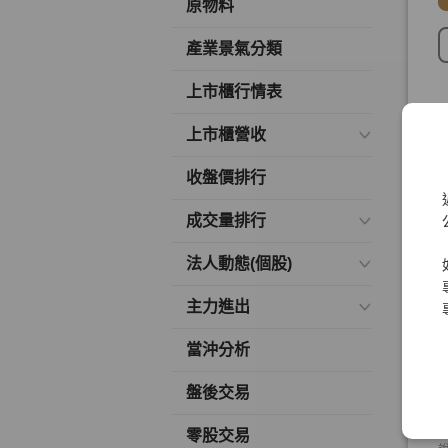
原物料
產業景氣分類
上市櫃行情表
上市櫃營收
收盤價排行
成交量排行
法人動態(個股)
主力進出
當沖分析
盤後交易
零股交易