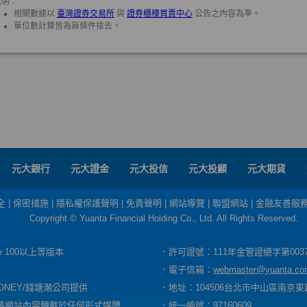
元大銀行
元大證金
元大投信
元大投顧
元大期貨
全
|
保密措施
|
隱私權保護聲明
|
免責聲明
|
網站導覽
|
聯盟網站
|
金融友善服
Copyright © Yuanta Financial Holding Co., Ltd. All Rights Reserved.
dge 100以上等版本
．許可證號：111年金管證總字第003
．電子信箱：
webmaster@yuanta.co
ONEY/錢塘潮公司提供
．地址：104506台北市中山區南京東路
將網站內容轉載於任何形式媒體
．統一編號：97160609