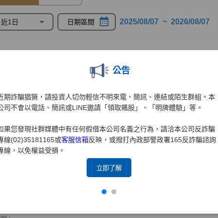
公告
近期詐騙猖獗，請投資人切勿輕信不明來電、簡訊、連結或陌生群組。本
公司不會以電話、簡訊或LINE邀請「領取飆股」、「明牌體驗」等。
如果您發現社群媒體中有任何假借本公司名義之行為，請洽本公司反詐騙
專線(02)35181165或
客服信箱
反映，或撥打內政部警政署165反詐騙諮詢
專線，以免權益受損。
立即了解