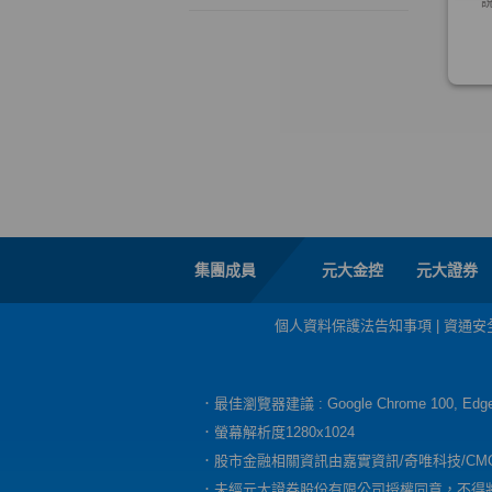
集團成員
元大金控
元大證券
個人資料保護法告知事項
|
資通安
．最佳瀏覽器建議 : Google Chrome 100, E
．螢幕解析度1280x1024
．股市金融相關資訊由嘉實資訊/奇唯科技/CM
．未經元大證券股份有限公司授權同意，不得