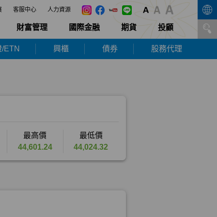
展
客服中心
人力資源
財富管理
國際金融
期貨
投顧
/ETN
興櫃
債券
股務代理