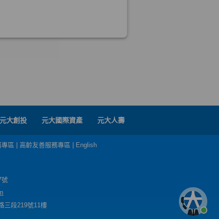
元大創投
元大國際資產
元大人壽
務專區
|
高齡友善服務專區
|
English
7號
m
三段219號11樓