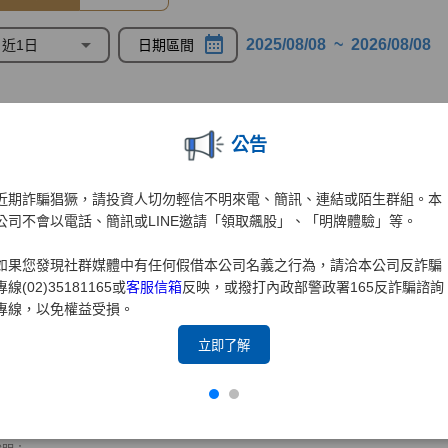
公告
近期詐騙猖獗，請投資人切勿輕信不明來電、簡訊、連結或陌生群組。本
公司不會以電話、簡訊或LINE邀請「領取飆股」、「明牌體驗」等。
如果您發現社群媒體中有任何假借本公司名義之行為，請洽本公司反詐騙
專線(02)35181165或
客服信箱
反映，或撥打內政部警政署165反詐騙諮詢
專線，以免權益受損。
立即了解