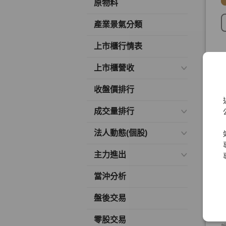
原物料
產業景氣分類
上市櫃行情表
上市櫃營收
收盤價排行
成交量排行
法人動態(個股)
主力進出
當沖分析
盤後交易
零股交易