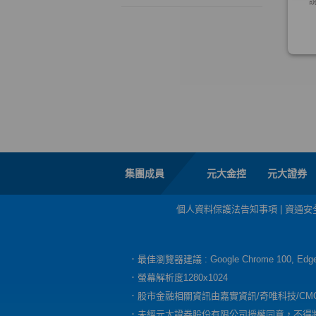
集團成員
元大金控
元大證券
個人資料保護法告知事項
|
資通安
．最佳瀏覽器建議 : Google Chrome 100, E
．螢幕解析度1280x1024
．股市金融相關資訊由嘉實資訊/奇唯科技/CM
．未經元大證券股份有限公司授權同意，不得