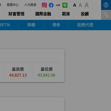
展
客服中心
人力資源
財富管理
國際金融
期貨
投顧
/ETN
興櫃
債券
股務代理