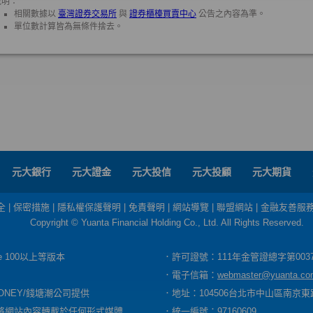
元大銀行
元大證金
元大投信
元大投顧
元大期貨
全
|
保密措施
|
隱私權保護聲明
|
免責聲明
|
網站導覽
|
聯盟網站
|
金融友善服
Copyright © Yuanta Financial Holding Co., Ltd. All Rights Reserved.
dge 100以上等版本
．許可證號：111年金管證總字第003
．電子信箱：
webmaster@yuanta.co
ONEY/錢塘潮公司提供
．地址：104506台北市中山區南京東路
將網站內容轉載於任何形式媒體
．統一編號：97160609