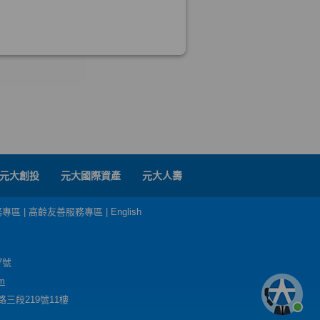
元大創投
元大國際資產
元大人壽
務專區
|
高齡友善服務專區
|
English
7號
m
三段219號11樓