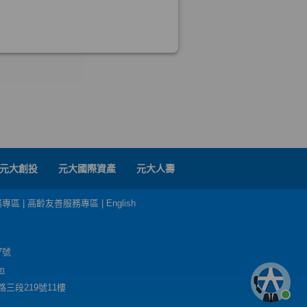
元大創投
元大國際資產
元大人壽
務專區
|
高齡友善服務專區
|
English
7號
m
三段219號11樓