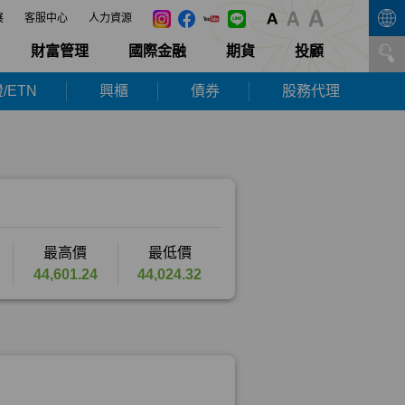
展
客服中心
人力資源
財富管理
國際金融
期貨
投顧
/ETN
興櫃
債券
股務代理