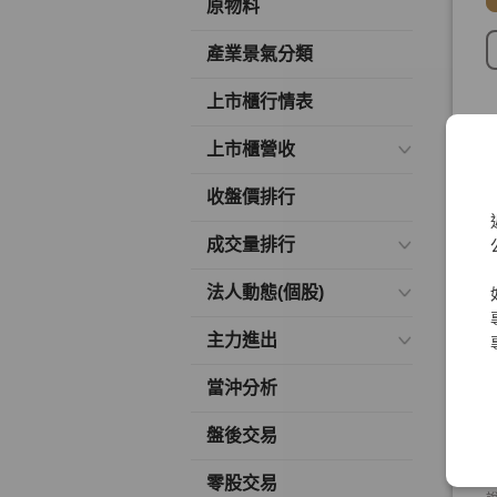
原物料
產業景氣分類
上市櫃行情表
上市櫃營收
收盤價排行
成交量排行
法人動態(個股)
主力進出
當沖分析
盤後交易
零股交易