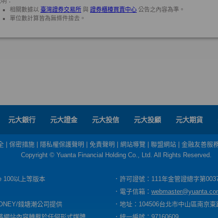
元大銀行
元大證金
元大投信
元大投顧
元大期貨
全
|
保密措施
|
隱私權保護聲明
|
免責聲明
|
網站導覽
|
聯盟網站
|
金融友善服
Copyright © Yuanta Financial Holding Co., Ltd. All Rights Reserved.
dge 100以上等版本
．許可證號：111年金管證總字第003
．電子信箱：
webmaster@yuanta.co
ONEY/錢塘潮公司提供
．地址：104506台北市中山區南京東路
將網站內容轉載於任何形式媒體
．統一編號：97160609