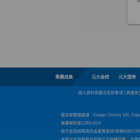
集團成員
元大金控
元大證券
個人資料保護法告知事項
|
資通安
．最佳瀏覽器建議 : Google Chrome 100, E
．螢幕解析度1280x1024
．股市金融相關資訊由嘉實資訊/奇唯科技/CM
．未經元大證券股份有限公司授權同意，不得