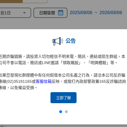
公告
近期詐騙猖獗，請投資人切勿輕信不明來電、簡訊、連結或陌生群組。本
公司不會以電話、簡訊或LINE邀請「領取飆股」、「明牌體驗」等。
如果您發現社群媒體中有任何假借本公司名義之行為，請洽本公司反詐騙
專線(02)35181165或
客服信箱
反映，或撥打內政部警政署165反詐騙諮詢
專線，以免權益受損。
立即了解