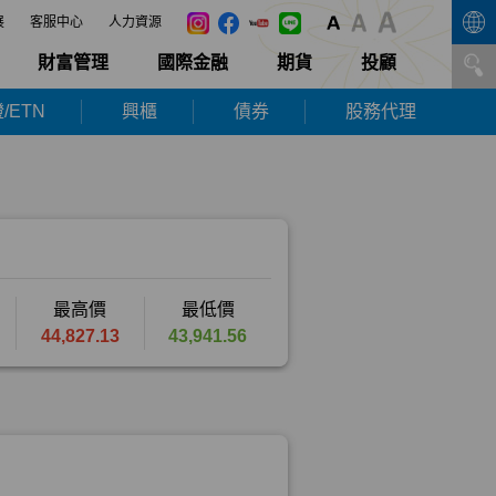
展
客服中心
人力資源
財富管理
國際金融
期貨
投顧
/ETN
興櫃
債券
股務代理