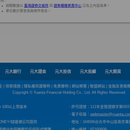
元大銀行
元大證金
元大投信
元大投顧
元大期貨
全
|
保密措施
|
隱私權保護聲明
|
免責聲明
|
網站導覽
|
聯盟網站
|
金融友善服
Copyright © Yuanta Financial Holding Co., Ltd. All Rights Reserved.
dge 100以上等版本
．許可證號：111年金管證總字第003
．電子信箱：
webmaster@yuanta.co
ONEY/錢塘潮公司提供
．地址：104506台北市中山區南京東路
將網站內容轉載於任何形式媒體
．統一編號：97160609