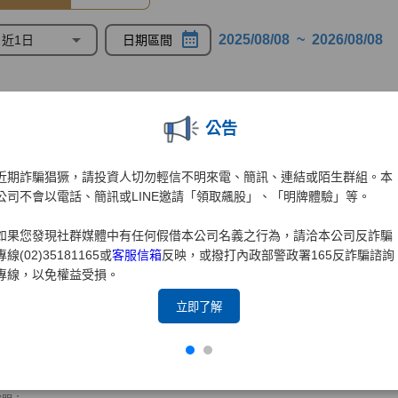
公告
近期詐騙猖獗，請投資人切勿輕信不明來電、簡訊、連結或陌生群組。本
公司不會以電話、簡訊或LINE邀請「領取飆股」、「明牌體驗」等。
如果您發現社群媒體中有任何假借本公司名義之行為，請洽本公司反詐騙
專線(02)35181165或
客服信箱
反映，或撥打內政部警政署165反詐騙諮詢
專線，以免權益受損。
立即了解