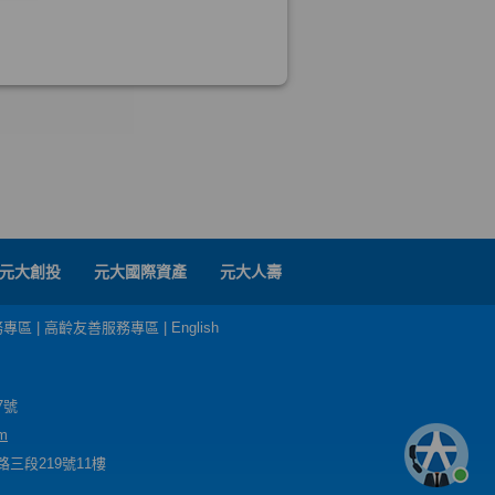
元大創投
元大國際資產
元大人壽
務專區
|
高齡友善服務專區
|
English
7號
m
三段219號11樓