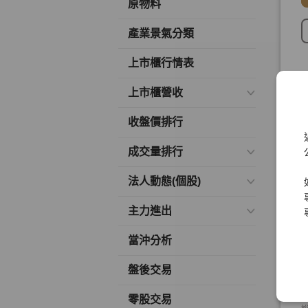
原物料
產業景氣分類
上市櫃行情表
上市櫃營收
收盤價排行
成交量排行
法人動態(個股)
主力進出
當沖分析
盤後交易
零股交易