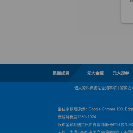
集團成員
元大金控
元大證券
個人資料保護法告知事項
|
資通安
．最佳瀏覽器建議 : Google Chrome 100, E
．螢幕解析度1280x1024
．股市金融相關資訊由嘉實資訊/奇唯科技/CM
．未經元大證券股份有限公司授權同意，不得