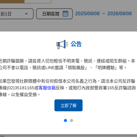
公告
近期詐騙猖獗，請投資人切勿輕信不明來電、簡訊、連結或陌生群組。本
公司不會以電話、簡訊或LINE邀請「領取飆股」、「明牌體驗」等。
如果您發現社群媒體中有任何假借本公司名義之行為，請洽本公司反詐騙
專線(02)35181165或
客服信箱
反映，或撥打內政部警政署165反詐騙諮詢
專線，以免權益受損。
立即了解