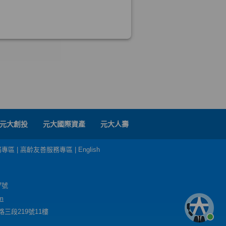
元大創投
元大國際資產
元大人壽
務專區
|
高齡友善服務專區
|
English
7號
m
三段219號11樓