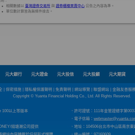
元大銀行
元大證金
元大投信
元大投顧
元大期貨
全
|
保密措施
|
隱私權保護聲明
|
免責聲明
|
網站導覽
|
聯盟網站
|
金融友善服
Copyright © Yuanta Financial Holding Co., Ltd. All Rights Reserved.
dge 100以上等版本
．許可證號：111年金管證總字第003
．電子信箱：
webmaster@yuanta.co
ONEY/錢塘潮公司提供
．地址：104506台北市中山區南京東路
將網站內容轉載於任何形式媒體
．統一編號：97160609