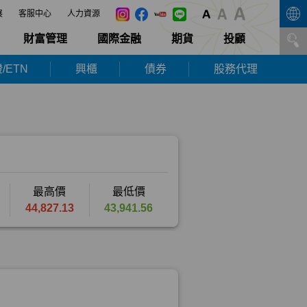
展
客服中心
人力資源
財富管理
國際金融
期貨
投顧
/ETN
興櫃
債券
股務代理