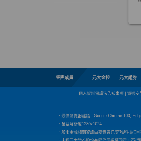
集團成員
元大金控
元大證券
個人資料保護法告知事項
|
資通安
．最佳瀏覽器建議 : Google Chrome 100, E
．螢幕解析度1280x1024
．股市金融相關資訊由嘉實資訊/奇唯科技/CM
．未經元大證券股份有限公司授權同意，不得