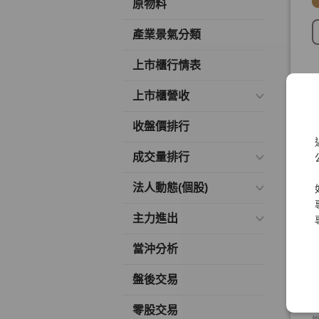
原物料
產業景氣分類
上市櫃行情表
上市櫃營收
收盤價排行
成交量排行
法人動態(個股)
主力進出
當沖分析
盤後交易
零股交易