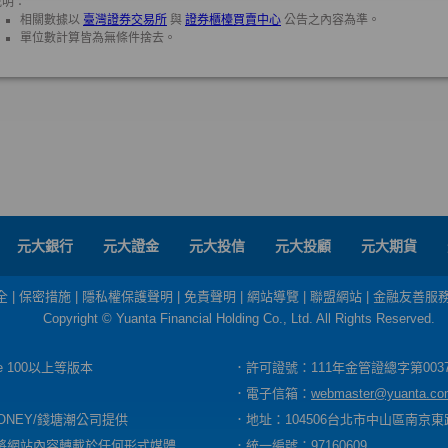
元大銀行
元大證金
元大投信
元大投顧
元大期貨
全
|
保密措施
|
隱私權保護聲明
|
免責聲明
|
網站導覽
|
聯盟網站
|
金融友善服
Copyright © Yuanta Financial Holding Co., Ltd. All Rights Reserved.
dge 100以上等版本
．許可證號：111年金管證總字第003
．電子信箱：
webmaster@yuanta.co
ONEY/錢塘潮公司提供
．地址：104506台北市中山區南京東路
將網站內容轉載於任何形式媒體
．統一編號：97160609