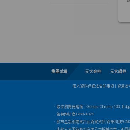
集團成員
元大金控
元大證券
個人資料保護法告知事項
|
資通安
．最佳瀏覽器建議 : Google Chrome 100, E
．螢幕解析度1280x1024
．股市金融相關資訊由嘉實資訊/奇唯科技/CM
．未經元大證券股份有限公司授權同意，不得