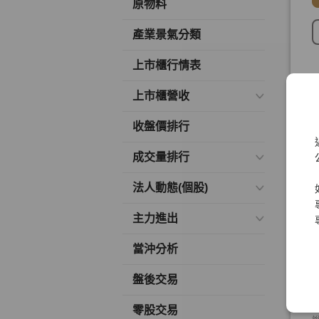
原物料
產業景氣分類
上市櫃行情表
上市櫃營收
收盤價排行
成交量排行
法人動態(個股)
主力進出
當沖分析
盤後交易
零股交易