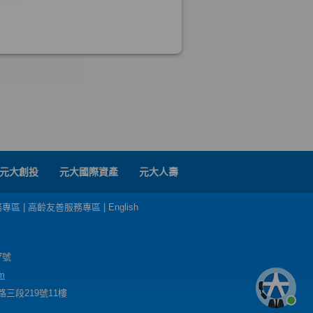
元大創投
元大國際資產
元大人壽
務專區
|
高齡友善服務專區
|
English
7號
m
三段219號11樓