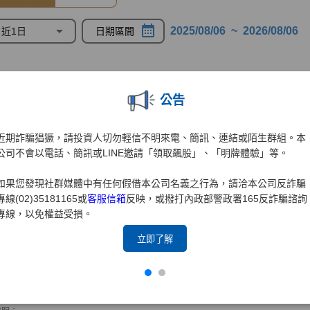
公告
近期詐騙猖獗，請投資人切勿輕信不明來電、簡訊、連結或陌生群組。本
公司不會以電話、簡訊或LINE邀請「領取飆股」、「明牌體驗」等。
如果您發現社群媒體中有任何假借本公司名義之行為，請洽本公司反詐騙
專線(02)35181165或
客服信箱
反映，或撥打內政部警政署165反詐騙諮詢
專線，以免權益受損。
立即了解