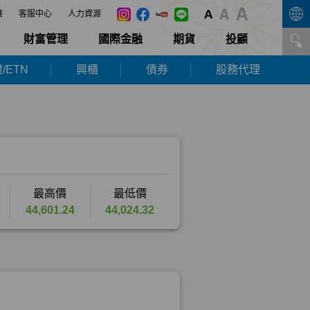
展
客服中心
人力資源
財富管理
國際金融
期貨
投顧
/ETN
興櫃
債券
股務代理