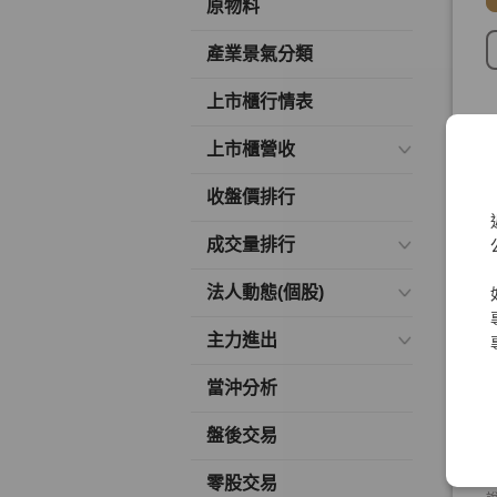
原物料
產業景氣分類
上市櫃行情表
上市櫃營收
收盤價排行
成交量排行
法人動態(個股)
主力進出
當沖分析
盤後交易
零股交易