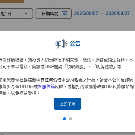
公告
近期詐騙猖獗，請投資人切勿輕信不明來電、簡訊、連結或陌生群組。本
公司不會以電話、簡訊或LINE邀請「領取飆股」、「明牌體驗」等。
如果您發現社群媒體中有任何假借本公司名義之行為，請洽本公司反詐騙
專線(02)35181165或
客服信箱
反映，或撥打內政部警政署165反詐騙諮詢
專線，以免權益受損。
立即了解