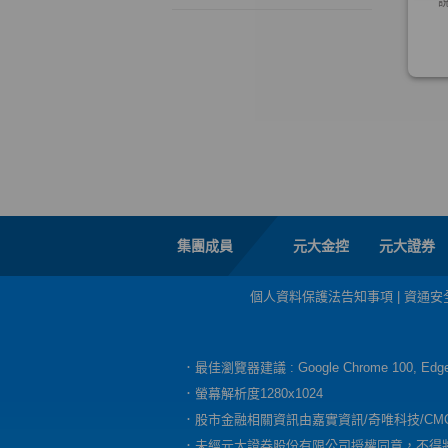
集團成員
元大金控
元大證券
個人資料保護法告知事項
|
資通安
．最佳瀏覽器建議 : Google Chrome 100, E
．螢幕解析度1280x1024
．股市金融相關資訊由嘉實資訊/奇唯科技/CM
．未經元大證券股份有限公司授權同意，不得