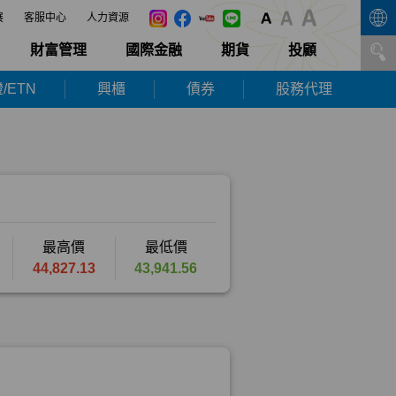
展
客服中心
人力資源
財富管理
國際金融
期貨
投顧
/ETN
興櫃
債券
股務代理