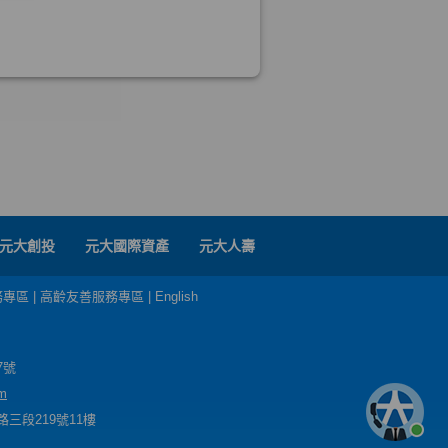
元大創投
元大國際資產
元大人壽
務專區
|
高齡友善服務專區
|
English
7號
m
三段219號11樓