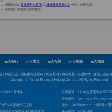
元大銀行
元大證金
元大投信
元大投顧
元大期貨
全
|
保密措施
|
隱私權保護聲明
|
免責聲明
|
網站導覽
|
聯盟網站
|
金融友善服
Copyright © Yuanta Financial Holding Co., Ltd. All Rights Reserved.
dge 100以上等版本
．許可證號：111年金管證總字第003
．電子信箱：
webmaster@yuanta.co
ONEY/錢塘潮公司提供
．地址：104506台北市中山區南京東路
將網站內容轉載於任何形式媒體
．統一編號：97160609