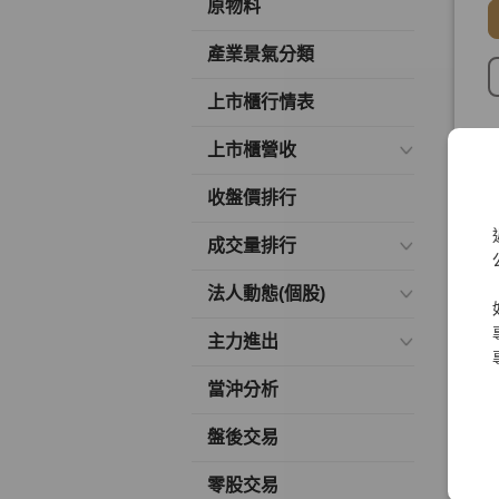
原物料
產業景氣分類
上市櫃行情表
上市櫃營收
收盤價排行
成交量排行
法人動態(個股)
主力進出
當沖分析
盤後交易
零股交易