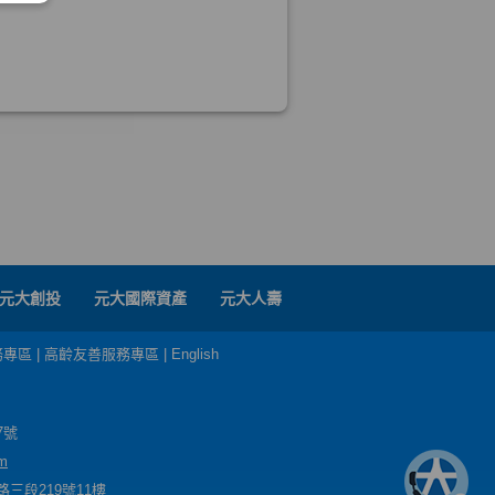
元大創投
元大國際資產
元大人壽
務專區
|
高齡友善服務專區
|
English
7號
m
三段219號11樓