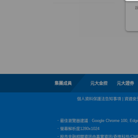
集團成員
元大金控
元大證券
個人資料保護法告知事項
|
資通安
．最佳瀏覽器建議 : Google Chrome 100, E
．螢幕解析度1280x1024
．股市金融相關資訊由嘉實資訊/奇唯科技/CM