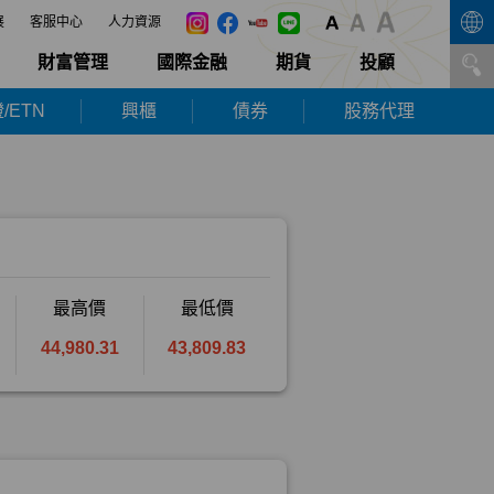
展
客服中心
人力資源
財富管理
國際金融
期貨
投顧
/ETN
興櫃
債券
股務代理