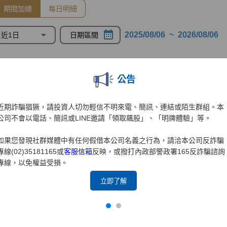
公告
近期詐騙猖獗，請投資人切勿輕信不明來電、簡訊、連結或陌生群組。本
公司不會以電話、簡訊或LINE邀請「領取飆股」、「明牌體驗」等。
如果您發現社群媒體中有任何假借本公司名義之行為，請洽本公司反詐騙
專線(02)35181165或
客服信箱
反映，或撥打內政部警政署165反詐騙諮詢
專線，以免權益受損。
立即了解