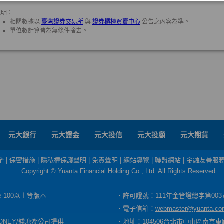
元大銀行
元大證金
元大投信
元大投顧
元大期貨
全
|
保密措施
|
隱私權保護聲明
|
免責聲明
|
網站導覽
|
聯盟網站
|
金融友善服
Copyright © Yuanta Financial Holding Co., Ltd. All Rights Reserved.
dge 100以上等版本
．許可證號：111年金管證總字第003
．電子信箱：
webmaster@yuanta.co
ONEY/錢塘潮公司提供
．地址：104506台北市中山區南京東路