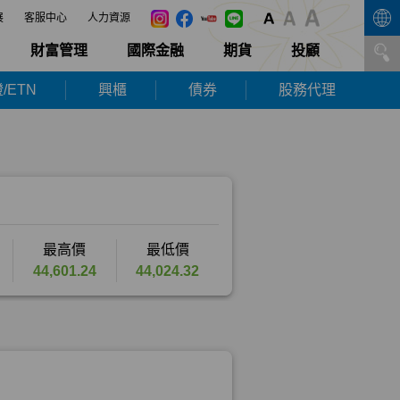
展
客服中心
人力資源
財富管理
國際金融
期貨
投顧
/ETN
興櫃
債券
股務代理