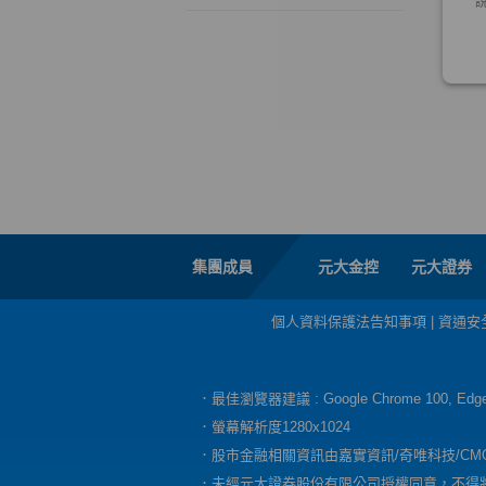
集團成員
元大金控
元大證券
個人資料保護法告知事項
|
資通安
．最佳瀏覽器建議 : Google Chrome 100, E
．螢幕解析度1280x1024
．股市金融相關資訊由嘉實資訊/奇唯科技/CM
．未經元大證券股份有限公司授權同意，不得