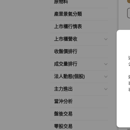
原物料
產業景氣分類
上市櫃行情表
上市櫃營收
收盤價排行
成交量排行
法人動態(個股)
主力進出
當沖分析
盤後交易
零股交易