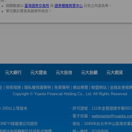
元大銀行
元大證金
元大投信
元大投顧
元大期貨
全
|
保密措施
|
隱私權保護聲明
|
免責聲明
|
網站導覽
|
聯盟網站
|
金融友善服
Copyright © Yuanta Financial Holding Co., Ltd. All Rights Reserved.
dge 100以上等版本
．許可證號：111年金管證總字第003
．電子信箱：
webmaster@yuanta.co
ONEY/錢塘潮公司提供
．地址：104506台北市中山區南京東路
將網站內容轉載於任何形式媒體
．統一編號：97160609