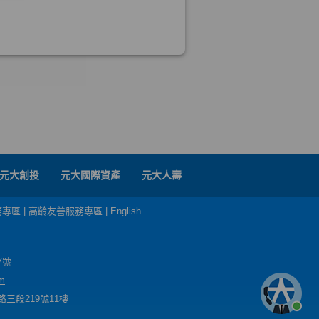
元大創投
元大國際資產
元大人壽
務專區
|
高齡友善服務專區
|
English
7號
m
三段219號11樓