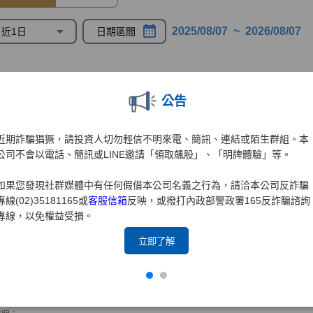
公告
近期詐騙猖獗，請投資人切勿輕信不明來電、簡訊、連結或陌生群組。本
公司不會以電話、簡訊或LINE邀請「領取飆股」、「明牌體驗」等。
如果您發現社群媒體中有任何假借本公司名義之行為，請洽本公司反詐騙
專線(02)35181165或
客服信箱
反映，或撥打內政部警政署165反詐騙諮詢
專線，以免權益受損。
立即了解