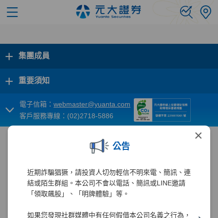
+
集團成員
+
重要須知
電子信箱：
webmaster@yuanta.com
客戶服務專線：(02)2718-5886
×
公告
近期詐騙猖獗，請投資人切勿輕信不明來電、簡訊、連
結或陌生群組。本公司不會以電話、簡訊或LINE邀請
「領取飆股」、「明牌體驗」等。
如果您發現社群媒體中有任何假借本公司名義之行為，